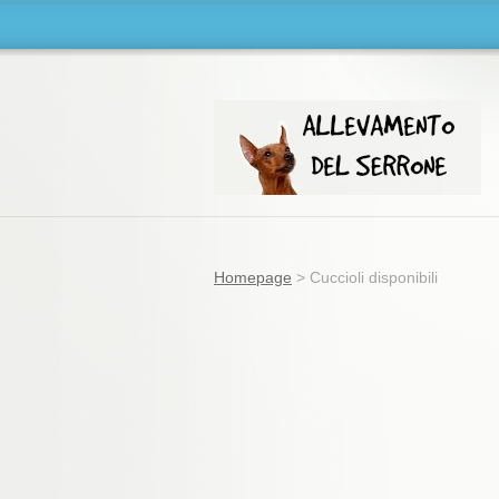
Homepage
>
Cuccioli disponibili
Allevamento Zwergpinscher-Chihuahua
corto