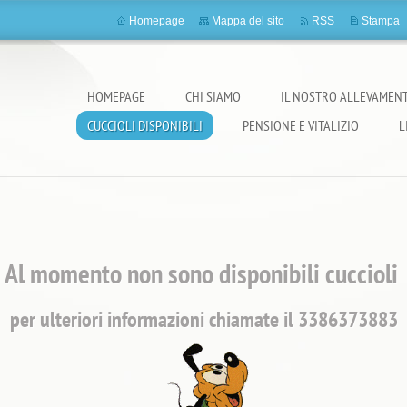
Homepage
Mappa del sito
RSS
Stampa
HOMEPAGE
CHI SIAMO
IL NOSTRO ALLEVAMEN
CUCCIOLI DISPONIBILI
PENSIONE E VITALIZIO
L
Al momento non sono disponibili cuccioli
 a pelo
per ulteriori informazioni chiamate il 3386373883