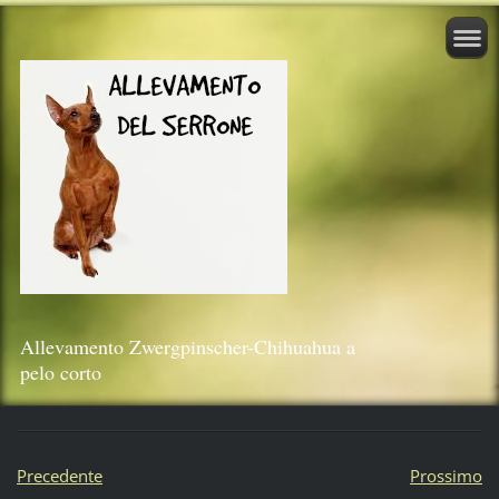
Allevamento Zwergpinscher-Chihuahua a
pelo corto
Precedente
Prossimo